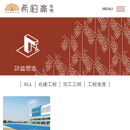
跳到主要內容區塊
MENU
詳益營造
成立近25年，以地方建設及私人廠辦、住宅，默默
耕耘創建城市樣貌，透過都市更新計畫的參與，共
ALL
在建工程
完工工程
工程進度
同打造城市下一階段的新樣貌。