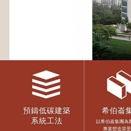
預鑄低碳建築
希伯崙
系統工法
以希伯崙集團為
專業營造背景