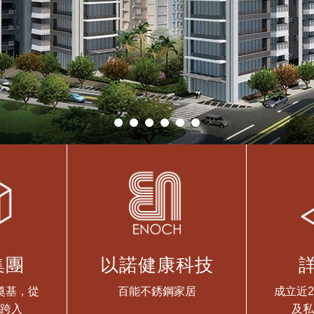
集團
以諾健康科技
奠基，從
百能不銹鋼家居
成立近
跨入
及私